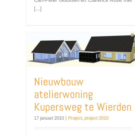
Carl-Peter Goossen en Clarence Rose met
[...]
Nieuwbouw atelierwoning Kupersweg te Wierden
Nieuwbouw
atelierwoning
Kupersweg te Wierden
17 januari 2010
|
Project
,
project 2010