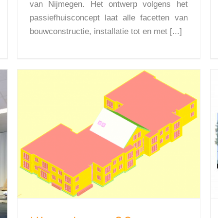
van Nijmegen. Het ontwerp volgens het
passiefhuisconcept laat alle facetten van
bouwconstructie, installatie tot en met [...]
Nieuwbouw 22 woon-zorg-appartementen Mijande