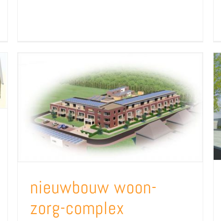
nieuwbouw woon-zorg-complex Nimmerdor te Grijpskerke
nieuwbouw woon-
zorg-complex