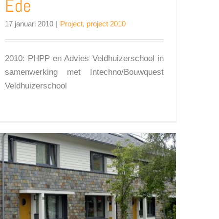
Ede
17 januari 2010
|
Project
,
project 2010
2010: PHPP en Advies Veldhuizerschool in
samenwerking met Intechno/Bouwquest
Veldhuizerschool
Renovatie Rijtjeswoningen Groenewoud, Dolomietenstraat te Tilburg