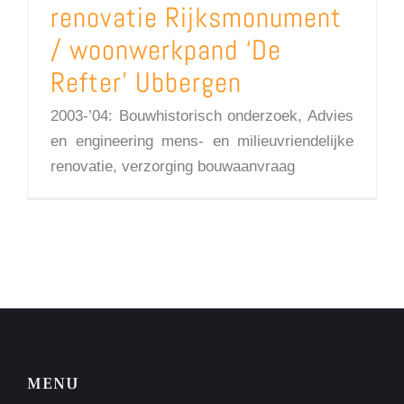
renovatie Rijksmonument
/ woonwerkpand ‘De
Refter’ Ubbergen
2003-’04: Bouwhistorisch onderzoek, Advies
en engineering mens- en milieuvriendelijke
renovatie, verzorging bouwaanvraag
MENU