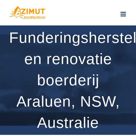
Ga
naar
inhoud
Funderingsherste
en renovatie
boerderij
Araluen, NSW,
Australie