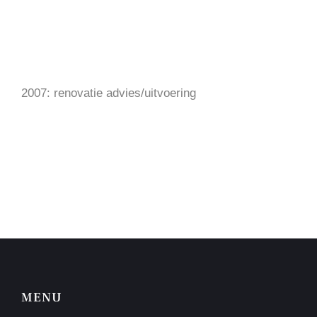
2007: renovatie advies/uitvoering
MENU