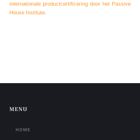
internationale productcertificering door het Passive
House Institute
.
MENU
HOME