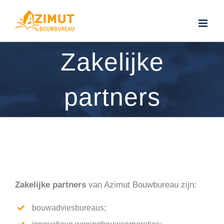
Ga
naar
inhoud
Zakelijke
partners
Zakelijke partners
van Azimut Bouwbureau zijn:
bouwadviesbureaus;