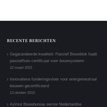
RECENTE BERICHTEN
Gegarandeerde kwaliteit: Passief Bouwblok haalt
passiefhuis-certificaat voor bouwsysteem
22 maart 2022
Innovatieve funderingsvloer voor energieneutraal
bouwen gecertificeerd
13 oktober 2015
Azimut Bouwbureau eerste Nederlandse