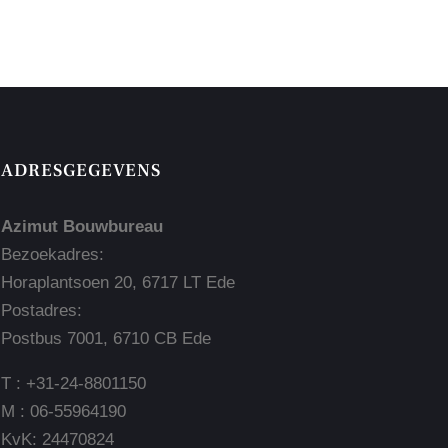
ADRESGEGEVENS
Azimut Bouwbureau
Bezoekadres:
Horaplantsoen 20, 6717 LT Ede
Postadres:
Postbus 7001, 6710 CB Ede
T : +31-24-8801150
M : 06-55964190
KvK: 24470824