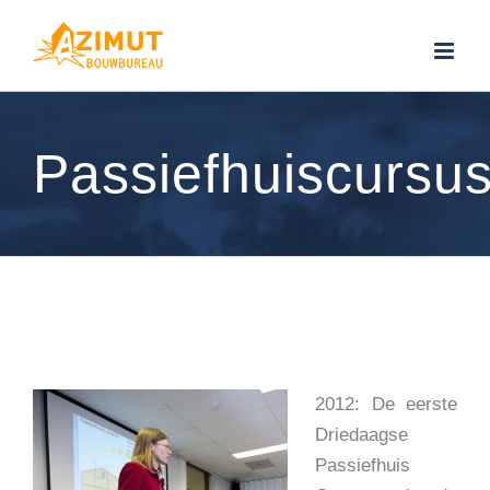
Ga
naar
inhoud
Passiefhuiscursu
2012: De eerste
Driedaagse
Passiefhuis