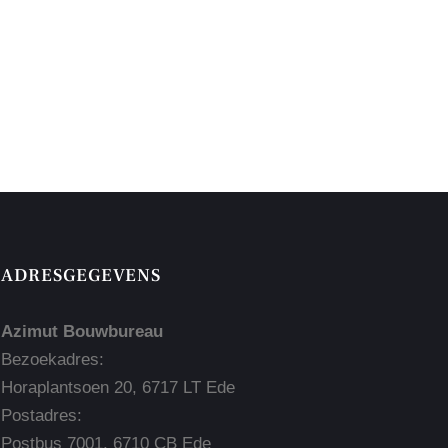
ADRESGEGEVENS
Azimut Bouwbureau
Bezoekadres:
Horaplantsoen 20, 6717 LT Ede
Postadres:
Postbus 7001, 6710 CB Ede