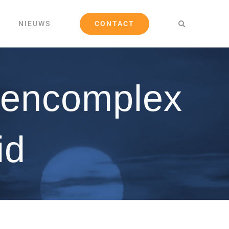
CONTACT
NIEUWS
tencomplex
id