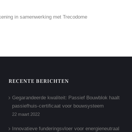
kening in samenwerking met Trecodome
RECENTE BERICHTEN
Gegarandeerde kwaliteit: Passief Bouwblok haalt
passiefhuis-certificaat voor bouwsysteem
22 maart 2022
Innovatieve funderingsvloer voor energieneutraal